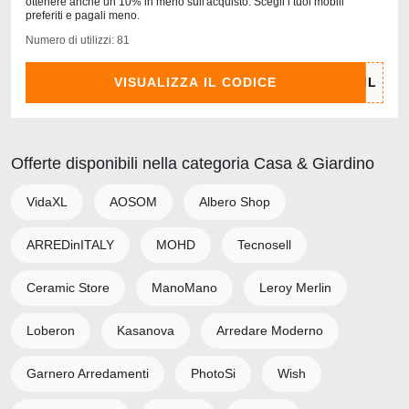
ottenere anche un 10% in meno sull'acquisto. Scegli i tuoi mobili
preferiti e pagali meno.
Numero di utilizzi: 81
VISUALIZZA IL CODICE
Offerte disponibili nella categoria Casa & Giardino
VidaXL
AOSOM
Albero Shop
ARREDinITALY
MOHD
Tecnosell
Ceramic Store
ManoMano
Leroy Merlin
Loberon
Kasanova
Arredare Moderno
Garnero Arredamenti
PhotoSi
Wish