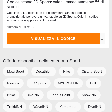
Codice sconto JD Sports: ottieni immediatamente 5€ di
sconto!
Questa è la tua occasione per risparmiare. Sfrutta il codice
promozionale per avere un vantaggio su JD Sports. Ottieni il codice
sconto di 5€ e applicalo al tuo carrello!
Numero di utilizzi: 38
VISUALIZZA IL CODICE
Offerte disponibili nella categoria Sport
Maxi Sport
Decathlon
Nike
Cisalfa Sport
Reebok
JD Sports
MYPROTEIN
Bulk
Briko
BikeINN
Tennis Point
SnowINN
TrekkINN
WaveINN
Yamamoto
DiveINN