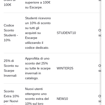
superiore a 100€
100€
su Escarpe.
Studenti ricevono
un 10% di sconto
Codice
su tutti gli
Sconto
Offe
acquisti su
STUDENT10
Studenti -
scad
Escarpe
10%
utilizzando il
codice dedicato.
Approfitta di uno
25% di
sconto del 25%
Sconto su
Offe
su tutte le scarpe
WINTER25
Scarpe
scad
invernali in
Invernali
catalogo.
Nuovi utenti
Sconto
ottengono uno
Extra 10%
Offe
sconto extra del
NEW10
per Nuovi
scad
10% sul loro