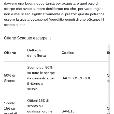
davvero una buona opportunità per acquistare quel paio di
scarpe che avete sempre desiderato ma che, per varie ragioni,
non è mai sceso significativamente di prezzo: questa potrebbe
essere la giusta occasione! Approfitta quindi di uno eScarpe IT
sconto subito.
Offerte Scadute escarpe.it
Dettagli
Offerte
Codice
Sta
dell'offerta
Sconto del 50%
su tutte le scarpe
50% di
Offe
da ginnastica per
BACKTOSCHOOL
Sconto
scad
il ritorno a
scuola.
Ottieni 15€ di
Sconto
sconto su
15€ su
Offe
qualsiasi ordine
SAVE15
ordini di
scad