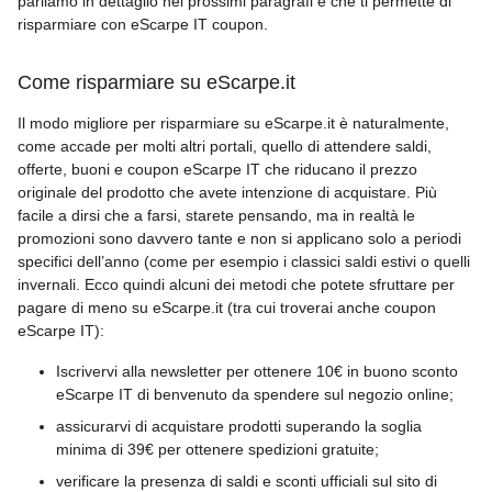
parliamo in dettaglio nei prossimi paragrafi e che ti permette di
risparmiare con eScarpe IT coupon.
Come risparmiare su eScarpe.it
Il modo migliore per risparmiare su eScarpe.it è naturalmente,
come accade per molti altri portali, quello di attendere saldi,
offerte, buoni e coupon eScarpe IT che riducano il prezzo
originale del prodotto che avete intenzione di acquistare. Più
facile a dirsi che a farsi, starete pensando, ma in realtà le
promozioni sono davvero tante e non si applicano solo a periodi
specifici dell’anno (come per esempio i classici saldi estivi o quelli
invernali. Ecco quindi alcuni dei metodi che potete sfruttare per
pagare di meno su eScarpe.it (tra cui troverai anche coupon
eScarpe IT):
Iscrivervi alla newsletter per ottenere 10€ in buono sconto
eScarpe IT di benvenuto da spendere sul negozio online;
assicurarvi di acquistare prodotti superando la soglia
minima di 39€ per ottenere spedizioni gratuite;
verificare la presenza di saldi e sconti ufficiali sul sito di