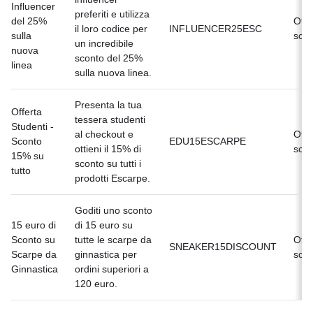
Influencer
preferiti e utilizza
del 25%
Offe
il loro codice per
INFLUENCER25ESC
sulla
scad
un incredibile
nuova
sconto del 25%
linea
sulla nuova linea.
Presenta la tua
Offerta
tessera studenti
Studenti -
al checkout e
Offe
Sconto
EDU15ESCARPE
ottieni il 15% di
scad
15% su
sconto su tutti i
tutto
prodotti Escarpe.
Goditi uno sconto
15 euro di
di 15 euro su
Sconto su
tutte le scarpe da
Offe
SNEAKER15DISCOUNT
Scarpe da
ginnastica per
scad
Ginnastica
ordini superiori a
120 euro.