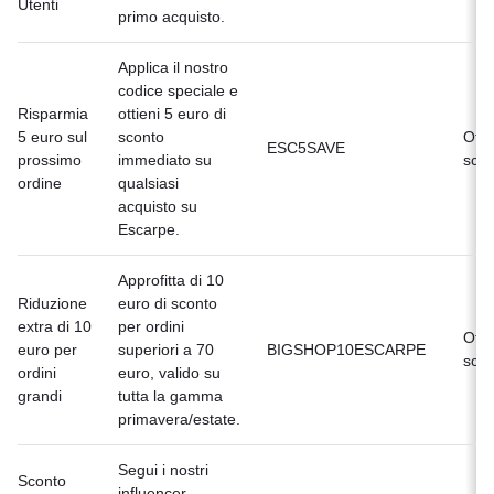
Utenti
primo acquisto.
Applica il nostro
codice speciale e
Risparmia
ottieni 5 euro di
5 euro sul
sconto
Offe
ESC5SAVE
prossimo
immediato su
scad
ordine
qualsiasi
acquisto su
Escarpe.
Approfitta di 10
Riduzione
euro di sconto
extra di 10
per ordini
Offe
euro per
superiori a 70
BIGSHOP10ESCARPE
scad
ordini
euro, valido su
grandi
tutta la gamma
primavera/estate.
Segui i nostri
Sconto
influencer