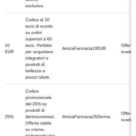
esclusivo.
Codice di 10
euro di sconto
su ordini
superiori a 60
10
euro. Perfetto
Offerta
AmicaFarmacia10EUR
EUR
per acquistare
scaduta
integratori e
prodotti di
bellezza a
prezzi ridotti.
Codice
promozionale
del 25% su
prodotti di
Offerta
25%
dermocosmesi.
AmicaFarmacia25Derma
scaduta
Offerta valida
su creme,
trattamenti viso