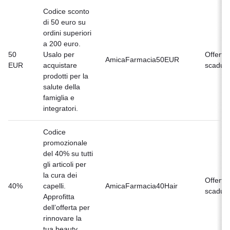
Codice sconto
di 50 euro su
ordini superiori
a 200 euro.
50
Usalo per
Offerta
AmicaFarmacia50EUR
EUR
acquistare
scaduta
prodotti per la
salute della
famiglia e
integratori.
Codice
promozionale
del 40% su tutti
gli articoli per
la cura dei
Offerta
40%
capelli.
AmicaFarmacia40Hair
scaduta
Approfitta
dell’offerta per
rinnovare la
tua beauty