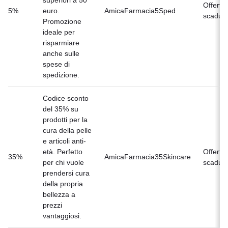
superiori a 50
Offerta
5%
euro.
AmicaFarmacia5Sped
scaduta
Promozione
ideale per
risparmiare
anche sulle
spese di
spedizione.
Codice sconto
del 35% su
prodotti per la
cura della pelle
e articoli anti-
età. Perfetto
Offerta
35%
AmicaFarmacia35Skincare
per chi vuole
scaduta
prendersi cura
della propria
bellezza a
prezzi
vantaggiosi.