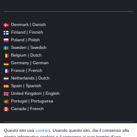
Denmark | Danish
Finland | Finnish
Poland | Polish
Sweden | Swedish
Belgium | Dutch
Germany | German
France | French
Netherlands | Dutch
Spain | Spanish
United Kingdom | English
Portugal | Portuguesa
Canada | French
Questo sito usa
cookies
. Usando questo sito, dai il consenso alla
nostra informativa cookies e il consenso ai suoi termini d’uso.