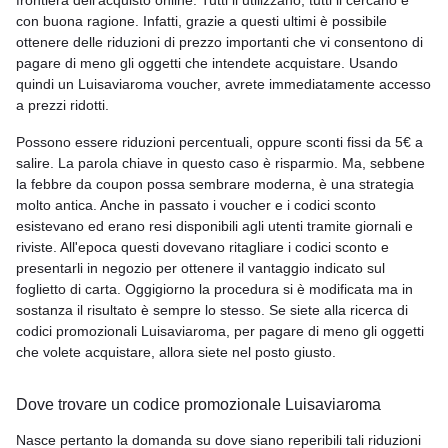
frontiera dell'acquisto online. Tutti li utilizzano, tutti li cercano e
con buona ragione. Infatti, grazie a questi ultimi è possibile
ottenere delle riduzioni di prezzo importanti che vi consentono di
pagare di meno gli oggetti che intendete acquistare. Usando
quindi un Luisaviaroma voucher, avrete immediatamente accesso
a prezzi ridotti.
Possono essere riduzioni percentuali, oppure sconti fissi da 5€ a
salire. La parola chiave in questo caso è risparmio. Ma, sebbene
la febbre da coupon possa sembrare moderna, è una strategia
molto antica. Anche in passato i voucher e i codici sconto
esistevano ed erano resi disponibili agli utenti tramite giornali e
riviste. All'epoca questi dovevano ritagliare i codici sconto e
presentarli in negozio per ottenere il vantaggio indicato sul
foglietto di carta. Oggigiorno la procedura si è modificata ma in
sostanza il risultato è sempre lo stesso. Se siete alla ricerca di
codici promozionali Luisaviaroma, per pagare di meno gli oggetti
che volete acquistare, allora siete nel posto giusto.
Dove trovare un codice promozionale Luisaviaroma
Nasce pertanto la domanda su dove siano reperibili tali riduzioni