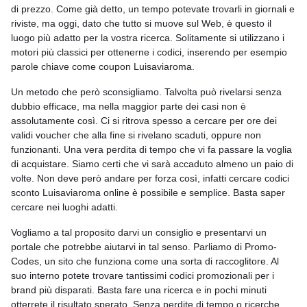
di prezzo. Come già detto, un tempo potevate trovarli in giornali e
riviste, ma oggi, dato che tutto si muove sul Web, è questo il
luogo più adatto per la vostra ricerca. Solitamente si utilizzano i
motori più classici per ottenerne i codici, inserendo per esempio
parole chiave come coupon Luisaviaroma.
Un metodo che però sconsigliamo. Talvolta può rivelarsi senza
dubbio efficace, ma nella maggior parte dei casi non è
assolutamente così. Ci si ritrova spesso a cercare per ore dei
validi voucher che alla fine si rivelano scaduti, oppure non
funzionanti. Una vera perdita di tempo che vi fa passare la voglia
di acquistare. Siamo certi che vi sarà accaduto almeno un paio di
volte. Non deve però andare per forza così, infatti cercare codici
sconto Luisaviaroma online è possibile e semplice. Basta saper
cercare nei luoghi adatti.
Vogliamo a tal proposito darvi un consiglio e presentarvi un
portale che potrebbe aiutarvi in tal senso. Parliamo di Promo-
Codes, un sito che funziona come una sorta di raccoglitore. Al
suo interno potete trovare tantissimi codici promozionali per i
brand più disparati. Basta fare una ricerca e in pochi minuti
otterrete il risultato sperato. Senza perdite di tempo o ricerche