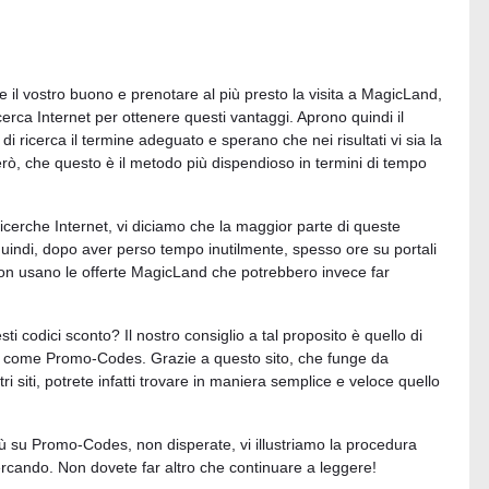
e il vostro buono e prenotare al più presto la visita a MagicLand,
erca Internet per ottenere questi vantaggi. Aprono quindi il
di ricerca il termine adeguato e sperano che nei risultati vi sia la
erò, che questo è il metodo più dispendioso in termini di tempo
ricerche Internet, vi diciamo che la maggior parte di queste
, quindi, dopo aver perso tempo inutilmente, spesso ore su portali
on usano le offerte MagicLand che potrebbero invece far
ti codici sconto? Il nostro consiglio a tal proposito è quello di
ore, come Promo-Codes. Grazie a questo sito, che funge da
ri siti, potrete infatti trovare in maniera semplice e veloce quello
più su Promo-Codes, non disperate, vi illustriamo la procedura
ercando. Non dovete far altro che continuare a leggere!