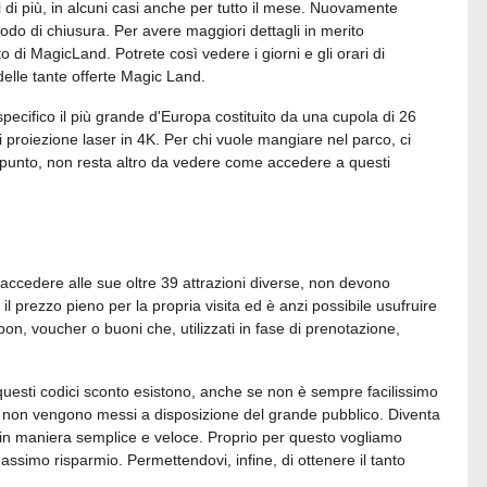
i di più, in alcuni casi anche per tutto il mese. Nuovamente
iodo di chiusura. Per avere maggiori dettagli in merito
ito di MagicLand. Potrete così vedere i giorni e gli orari di
 delle tante offerte Magic Land.
specifico il più grande d'Europa costituito da una cupola di 26
i proiezione laser in 4K. Per chi vuole mangiare nel parco, ci
to punto, non resta altro da vedere come accedere a questi
 accedere alle sue oltre 39 attrazioni diverse, non devono
prezzo pieno per la propria visita ed è anzi possibile usufruire
n, voucher o buoni che, utilizzati in fase di prenotazione,
questi codici sconto esistono, anche se non è sempre facilissimo
che non vengono messi a disposizione del grande pubblico. Diventa
li in maniera semplice e veloce. Proprio per questo vogliamo
massimo risparmio. Permettendovi, infine, di ottenere il tanto