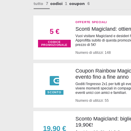
tutto
codici
coupon
OFFERTE SPECIALI
Sconti Magicland: ottien
5 €
Vuoi visitare Magicland e desideri 
Approfitta subito di questa promozi
CODICE
prezzo di 5€!
PROMOZIONALE
Numero di utilizzi: 148
Coupon Rainbow Magicl
evento fino a fine anno
Goditi l'ingresso 2x1 per tutti gli ev
vivere momenti speciali in compag
SCONTO
eventi unici con amici e familiari.
Numero di utilizzi: 55
Sconto Magicland: biglie
19,90€!
19,90 €