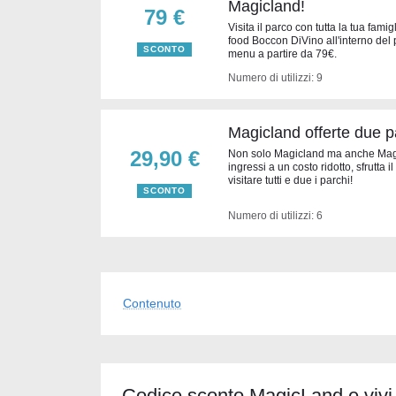
Magicland!
79 €
Visita il parco con tutta la tua famig
food Boccon DiVino all'interno del pa
SCONTO
menu a partire da 79€.
Numero di utilizzi: 9
Magicland offerte due p
29,90 €
Non solo Magicland ma anche Magics
ingressi a un costo ridotto, sfrutta 
visitare tutti e due i parchi!
SCONTO
Numero di utilizzi: 6
Contenuto
Codice sconto MagicLand e vivi 