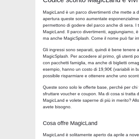
MagicLand è un parco divertimenti che mette a disp
apertura queste sono aumentate esponenzialmente
permettono di godere del parco anche di sera. I ta
MagicLand. Il parco divertimenti, aggiungiamo, è 
ma anche MagicSplash. Come il nome può far intuir
Gli ingressi sono separati, quindi è bene tener
MagicSplash. Per accedere al primo, gli utenti pos
con pacchetti famiglia, ma anche di biglietti omaggi
esempio, hanno un costo di 19,90€ (variabili in b
possibile risparmiare e ottenere anche uno scon
Queste sono solo le offerte base, perché per chi v
sfruttare voucher e coupon. Ma di cosa si tratta 
MagicLand e volete saperne di più in merito? Allor
avete bisogno.
Cosa offre MagicLand
MagicLand è solitamente aperto da aprile a nov