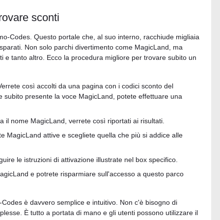
ovare sconti
o-Codes. Questo portale che, al suo interno, racchiude migliaia
 disparati. Non solo parchi divertimento come MagicLand, ma
ti e tanto altro. Ecco la procedura migliore per trovare subito un
Verrete così accolti da una pagina con i codici sconto del
 subito presente la voce MagicLand, potete effettuare una
ca il nome MagicLand, verrete così riportati ai risultati.
rte MagicLand attive e scegliete quella che più si addice alle
re le istruzioni di attivazione illustrate nel box specifico.
MagicLand e potrete risparmiare sull'accesso a questo parco
odes è davvero semplice e intuitivo. Non c'è bisogno di
se. È tutto a portata di mano e gli utenti possono utilizzare il