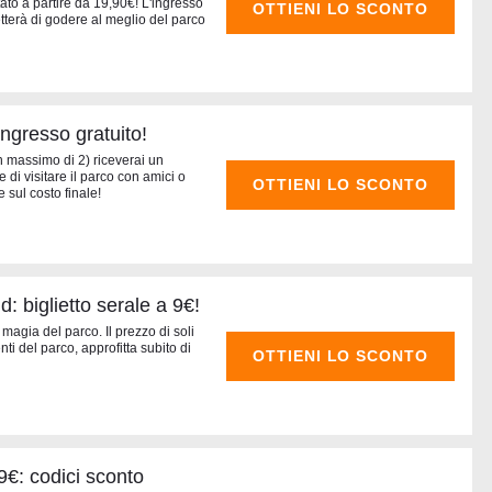
ntato a partire da 19,90€! L'ingresso
OTTIENI LO SCONTO
etterà di godere al meglio del parco
ngresso gratuito!
un massimo di 2) riceverai un
 di visitare il parco con amici o
OTTIENI LO SCONTO
sul costo finale!
 biglietto serale a 9€!
 magia del parco. Il prezzo di soli
ti del parco, approfitta subito di
OTTIENI LO SCONTO
9€: codici sconto