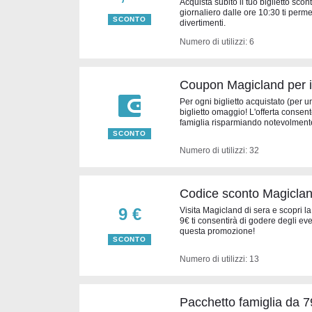
Acquista subito il tuo biglietto sco
giornaliero dalle ore 10:30 ti perm
SCONTO
divertimenti.
Numero di utilizzi: 6
Coupon Magicland per i
Per ogni biglietto acquistato (per 
biglietto omaggio! L'offerta consente
famiglia risparmiando notevolmente 
SCONTO
Numero di utilizzi: 32
Codice sconto Magicland:
9 €
Visita Magicland di sera e scopri la
9€ ti consentirà di godere degli even
questa promozione!
SCONTO
Numero di utilizzi: 13
Pacchetto famiglia da 7