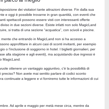
osizione dei visitatori tante attrazioni diverse. Fin dalla sua
 e oggi è possibile trovarne in gran quantità, con eventi che
nti spettacoli possono essere visti con interessanti offerte
diviso in due sezioni diverse. Esiste infatti non solo MagicLand
e, si tratta di una sezione “acquatica”, con scivoli e piscine.
e a mente che entrando in MagicLand non si ha accesso a
sono approfittare in alcuni casi di sconti invitanti, per esempio
o o l'inclusione di soggiorno in hotel. I biglietti giornalieri, per
ase alla stagione e agli eventi), ma acquistando due ingressi è
to MagicLand.
uole ottenere un vantaggio aggiuntivo, c'è la possibilità di
di preciso? Non avete mai sentito parlare di codici sconto
a continuate a leggere e vi forniremo tutte le informazioni di cui
embre. Ad aprile e maggio per metà mese circa, mentre da