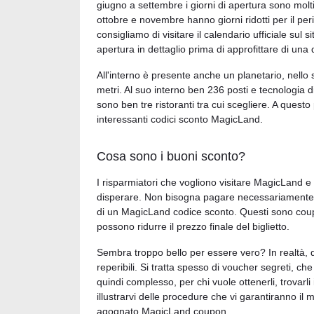
giugno a settembre i giorni di apertura sono molt
ottobre e novembre hanno giorni ridotti per il per
consigliamo di visitare il calendario ufficiale sul s
apertura in dettaglio prima di approfittare di una
All'interno è presente anche un planetario, nello 
metri. Al suo interno ben 236 posti e tecnologia d
sono ben tre ristoranti tra cui scegliere. A ques
interessanti codici sconto MagicLand.
Cosa sono i buoni sconto?
I risparmiatori che vogliono visitare MagicLand e
disperare. Non bisogna pagare necessariamente il 
di un MagicLand codice sconto. Questi sono coupo
possono ridurre il prezzo finale del biglietto.
Sembra troppo bello per essere vero? In realtà, 
reperibili. Si tratta spesso di voucher segreti, 
quindi complesso, per chi vuole ottenerli, trovar
illustrarvi delle procedure che vi garantiranno il 
agognato MagicLand coupon.