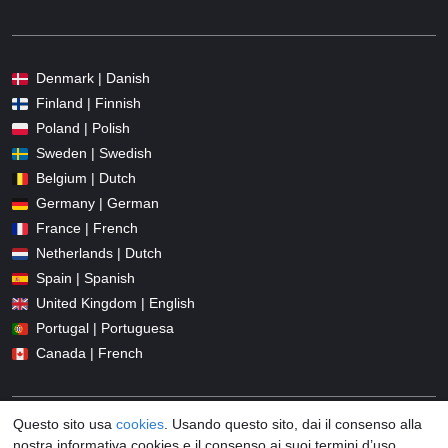
Denmark | Danish
Finland | Finnish
Poland | Polish
Sweden | Swedish
Belgium | Dutch
Germany | German
France | French
Netherlands | Dutch
Spain | Spanish
United Kingdom | English
Portugal | Portuguesa
Canada | French
Questo sito usa
cookies
. Usando questo sito, dai il consenso alla
nostra informativa cookies e il consenso ai suoi termini d’uso.