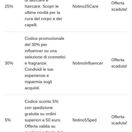
di skincare e
Offerta
25%
haircare. Scopri le
Notino25Care
scaduta!
ultime novità per la
cura del corpo e dei
capelli.
Codice promozionale
del 30% per
influencer su una
selezione di cosmetici
Offerta
30%
e fragranze.
NotinoInfluencer
scaduta!
Condividi le tue
esperienze e
risparmia sugli
acquisti.
Codice sconto 5%
con spedizione
gratuita su ordini
Offerta
5%
superiori a 50 euro.
Notino5Sped
scaduta!
Offerta valida su