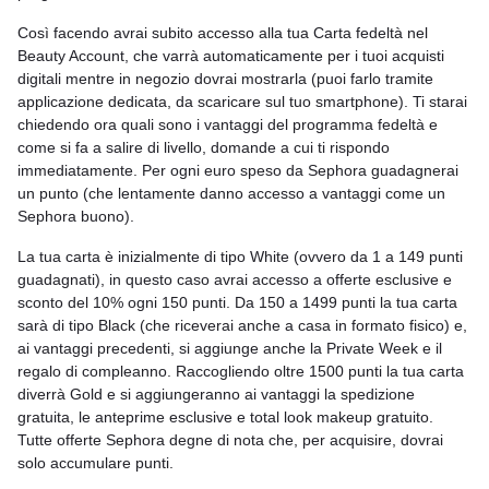
Così facendo avrai subito accesso alla tua Carta fedeltà nel
Beauty Account, che varrà automaticamente per i tuoi acquisti
digitali mentre in negozio dovrai mostrarla (puoi farlo tramite
applicazione dedicata, da scaricare sul tuo smartphone). Ti starai
chiedendo ora quali sono i vantaggi del programma fedeltà e
come si fa a salire di livello, domande a cui ti rispondo
immediatamente. Per ogni euro speso da Sephora guadagnerai
un punto (che lentamente danno accesso a vantaggi come un
Sephora buono).
La tua carta è inizialmente di tipo White (ovvero da 1 a 149 punti
guadagnati), in questo caso avrai accesso a offerte esclusive e
sconto del 10% ogni 150 punti. Da 150 a 1499 punti la tua carta
sarà di tipo Black (che riceverai anche a casa in formato fisico) e,
ai vantaggi precedenti, si aggiunge anche la Private Week e il
regalo di compleanno. Raccogliendo oltre 1500 punti la tua carta
diverrà Gold e si aggiungeranno ai vantaggi la spedizione
gratuita, le anteprime esclusive e total look makeup gratuito.
Tutte offerte Sephora degne di nota che, per acquisire, dovrai
solo accumulare punti.