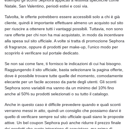
Natale, San Valentino, periodi estivi e così via.
Talvolta, le offerte potrebbero essere accessibili solo a chi è già
cliente, quindi è importante effettuare almeno un acquisto sul sito
per riuscire a ottenere tutti i vantaggi possibili. Tuttavia, non sono
rare offerte per chi non ha mai acquistato, in modo da incentivare
alla spesa sul sito ufficiale. A volte si tratta di promozione Sephora
di fragranze, oppure di prodotti per make-up, l'unico modo per
scoprirlo è verificare sul portale dedicato.
Se non sai come fare, ti fornisco le indicazioni di cui hai bisogno.
Raggiungendo il sito ufficiale, basta selezionare la pagina offerte,
dove è possibile trovare tutte quelle del momento, comodamente
elecante per un facile accesso da parte degli utenti. Gli sconti
Sephora sono variabili ma vanno da un minimo del 10% fino
anche al 50% su prodotti selezionati o su tutto il catalogo.
Anche in questo caso è difficile prevedere quando e quali sconti
verranno messi in atto, quindi un consiglio che possiamo darvi è
quello di verificare sempre sul sito ufficiale quali siano le proposte
attive. Un bel coupon Sephora può anche ridurre il prezzo finale
dei prodotti che avete intenzione di acquistare, ma prima di