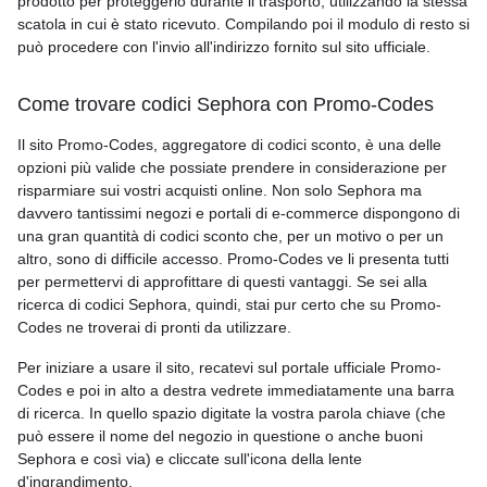
prodotto per proteggerlo durante il trasporto, utilizzando la stessa
scatola in cui è stato ricevuto. Compilando poi il modulo di resto si
può procedere con l'invio all'indirizzo fornito sul sito ufficiale.
Come trovare codici Sephora con Promo-Codes
Il sito Promo-Codes, aggregatore di codici sconto, è una delle
opzioni più valide che possiate prendere in considerazione per
risparmiare sui vostri acquisti online. Non solo Sephora ma
davvero tantissimi negozi e portali di e-commerce dispongono di
una gran quantità di codici sconto che, per un motivo o per un
altro, sono di difficile accesso. Promo-Codes ve li presenta tutti
per permettervi di approfittare di questi vantaggi. Se sei alla
ricerca di codici Sephora, quindi, stai pur certo che su Promo-
Codes ne troverai di pronti da utilizzare.
Per iniziare a usare il sito, recatevi sul portale ufficiale Promo-
Codes e poi in alto a destra vedrete immediatamente una barra
di ricerca. In quello spazio digitate la vostra parola chiave (che
può essere il nome del negozio in questione o anche buoni
Sephora e così via) e cliccate sull'icona della lente
d'ingrandimento.